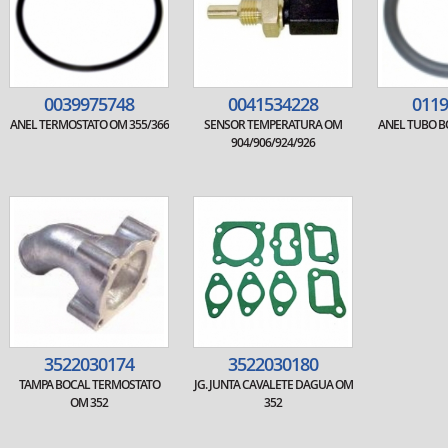
0039975748
0041534228
0119
ANEL TERMOSTATO OM 355/366
SENSOR TEMPERATURA OM
ANEL TUBO 
904/906/924/926
3522030174
3522030180
TAMPA BOCAL TERMOSTATO
JG. JUNTA CAVALETE DAGUA OM
OM 352
352