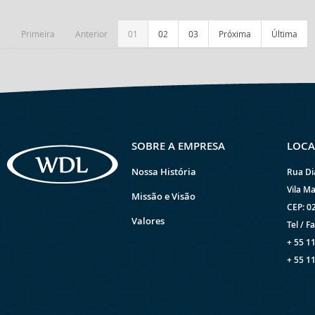
Primeira
Anterior
01
02
03
Próxima
Última
SOBRE A EMPRESA
LOCA
Nossa História
Rua Di
Vila Ma
Missão e Visão
CEP: 0
Valores
Tel / Fa
+ 55 1
+ 55 1