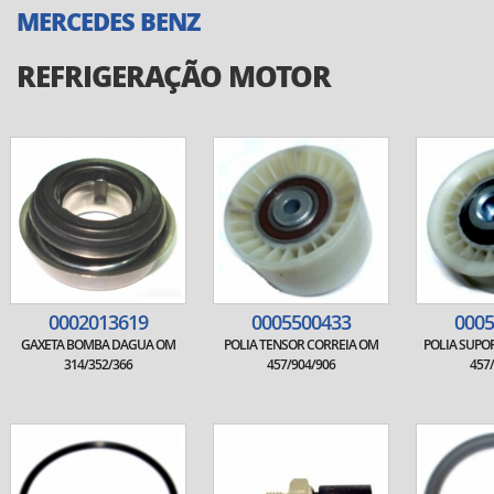
MERCEDES BENZ
REFRIGERAÇÃO MOTOR
0002013619
0005500433
0005
GAXETA BOMBA DAGUA OM
POLIA TENSOR CORREIA OM
POLIA SUPO
314/352/366
457/904/906
457